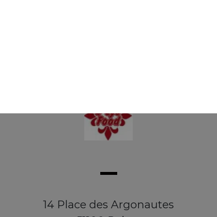
Buckets 1 pers 8 wings + 3 oignons rings
+ frites
13.50
€
14 Place des Argonautes