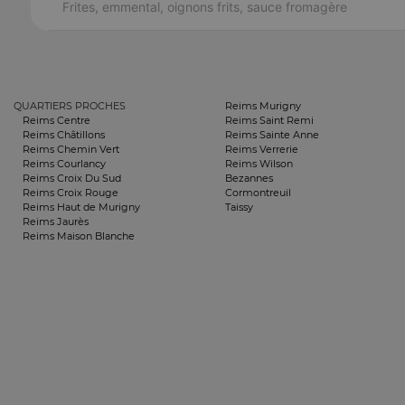
Frites, emmental, oignons frits, sauce fromagère
QUARTIERS PROCHES
Reims Murigny
Reims Centre
Reims Saint Remi
Reims Châtillons
Reims Sainte Anne
Reims Chemin Vert
Reims Verrerie
Reims Courlancy
Reims Wilson
Reims Croix Du Sud
Bezannes
Reims Croix Rouge
Cormontreuil
Reims Haut de Murigny
Taissy
Reims Jaurès
Reims Maison Blanche