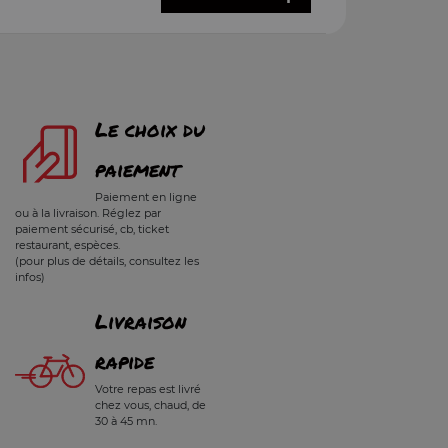
Le choix du
paiement
Paiement en ligne
ou à la livraison. Réglez par
paiement sécurisé, cb, ticket
restaurant, espèces.
(pour plus de détails, consultez les
infos)
Livraison
rapide
Votre repas est livré
chez vous, chaud, de
30 à 45 mn.