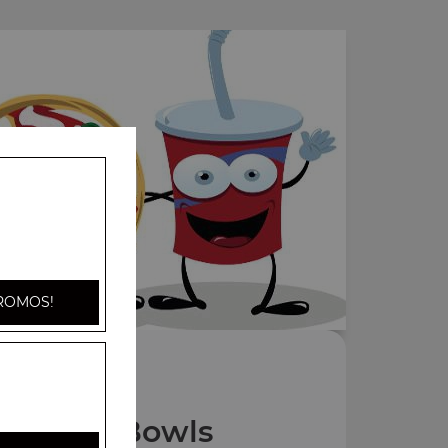
ROMOS!
os D'lys Bowls