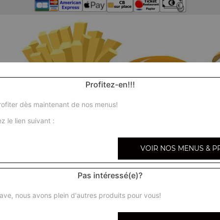
Profitez-en!!!
ofiter dès maintenant de nos menus!
z le lien suivant :
VOIR NOS MENUS & P
Pas intéressé(e)?
ave, nous avons plein d'autres produits pour vous!
N