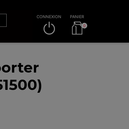
CONNEXION
PANIER
0
orter
51500)