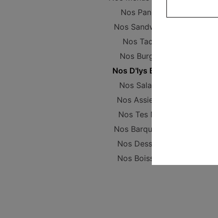
Nos Paninis
Nos Sandwichs
Nos Tacos
Nos Burgers
Nos D'lys Bowls
Nos Salades
Nos Assiettes
Nos Tes Mex
Nos Barquettes
Nos Desserts
Nos Boissons