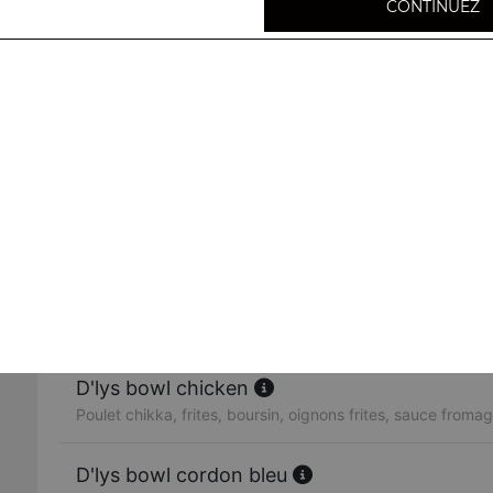
CONTINUEZ
D'lys bowl tenders
Frites, cheddar, oignons frits, sauce fromagère
D'lys bowl kebab
Frites, fêta, oignons frits, sauce fromagère
D'lys bowl steak
Frites, raclette, oignons frits, sauce fromagère
D'lys bowl chicken
Poulet chikka, frites, boursin, oignons frites, sauce froma
D'lys bowl cordon bleu