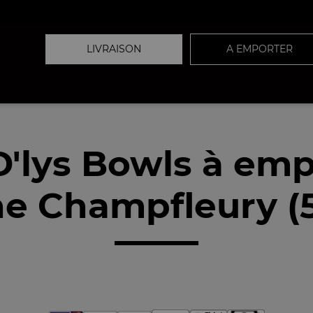
LIVRAISON
A EMPORTER
D'lys Bowls à emp
e Champfleury (