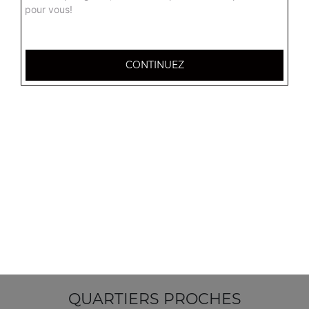
pour vous!
CONTINUEZ
14 Place des Argonautes
51100 Reims
Mentions légales
QUARTIERS PROCHES